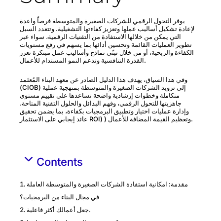
يوفر التحول الرقمي للشركات الصغيرة والمتوسطة فرصاً واعدة
لإعادة تشكيل أساليب عملها وتعزيز كفاءتها التشغيلية. وتتعدد السبل
التي يمكن من خلالها الاستفادة من التقنيات الرقمية، سواء عبر
تطوير العمليات القائمة وتحسين أدائها بما يسهم في رفع مستويات
الكفاءة والربحية، أو من خلال تبنّي نماذج وأساليب عمل مبتكرة تعزز
القدرة التنافسية وتدعم النمو المستدام للأعمال.
وفي هذا السياق، يهدف هذا الدليل الصادر عن معهد البناء المُعتَمد
(CIOB) إلى تزويد الشركات الصغيرة والمتوسطة بمنهجية عملية
متكاملة وخطوات إرشادية واضحة تساعدها على تقييم مستوى
جاهزيتها للتحول الرقمي، وفهم البدائل والحلول التقنية المتاحة،
وإدارة عمليات اختيار وتطبيق البرمجيات بكفاءة، بما يضمن تحقيق
عائد إيجابي على الاستثمار ROI) ) وتعظيم القيمة المضافة للأعمال.
Contents
مقدمة: امكانية استفادة الشركات الصغيرة والمتوسطة العاملة
في مجال البناء من البرمجيات؟
جعل أعمالك أكثر فاعلية.