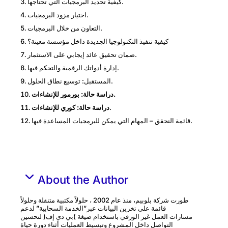
كيفية تحديد البرمجيات التي تحتاجها.
اختيار مزود البرمجيات.
التعاون من خلال البرمجيات.
كيفية تنفيذ التكنولوجيا الجديدة داخل مؤسسة معينة؟
ضمان تحقيق عائد إيجابي على الاستثمار.
إدارة أدواتك الرقمیة والتحكم فیھا.
المستقبل: توسيع نطاق الحلول.
.
دراسة
حالة
:
بورمور
للإنشاءات
.
دراسة
حالة
:
كوري
للإنشاءات
قائمة النحقق – المهام التي يمكن للبرمجيات المساعدة فيها.
About the Author
طورت شركة بلوبيم، منذ عام 2002 ، حلولاً مكتبية متنقلة وحلولاً
قائمة على تخرين البيانات عبر”الخدمة السحابية” لدعم
مسارات العمل غير الورقي باستخدام صيغة )بي دي إف( لتحسين
التواصل داخل المشروع وتبسيط العمليات أثناء دورة حياة