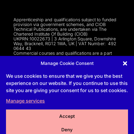
Apprenticeship and qualifications subject to funded
provision via government schemes, and CIOB
Technical Publications, are undertaken via The
Chartered Institute Of Building (CIOB)
UKPRN:10022673 |
3 Arlington Square, Downshire
Way, Bracknell, RG12 1WA, UK | VAT Numbe
r:
492
0644 43
Commercial courses and qualifications are a part
of Englemere Limited, a subsidiary of The Chartered
Institute of Building | 3 Arlington Square, Downshire
Manage Cookie Consent
Way, Bracknell, RG12 1WA, UK | VAT Number 492
0644 43 | Company registration number 2193639
We use cookies to ensure that we give you the best
experience on our website. If you continue to use this
site you are giving your consent for us to set cookies.
Follow
Manage services
Follow
Accept
Follow
Deny