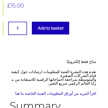
£
15.00
Digital
Transformation
Add to basket
for
SMEs:
Unlocking
the
Benefits
التحوِّل
الرقمي
للشركات
متاح فقط إلكترونيًا
الصغيرة
والمتوسطة:
تحقيق
تقدم هذه النشرة الفنية للمعلومات ارشادات حول
كيفية
أقصى
قيام الشركات الصغيرة
الفوائد
والمتوسطة بمراجعة احتياجاتها الرقمية للاستفادة من م
quantity
زايا العالم الرقمي سريع التغير.
اقرأ المزيد من أوراق المعلومات الفنية الخاصة بنا هنا
Summary