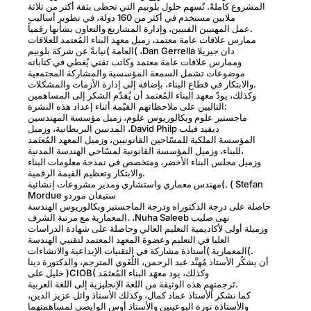
المشروع كاملةً. تُسهم حلول بلوبيم التي تحظى بثقة أكثر من ثلاثة
ملايين مستخدم في أكثر من 160 دولة، في تطوير أساليب
عمل المهنيين الفنيين، وإدارة المشاريع والتعاون بشأنها رقمياً.
ممارس علاقات عامة معتمد، زميل معهد البناء المُعتمد للعلاقات
العامة )نيابةً عن شركة بلوبيم( ،Dan Gerrella دان جیریلا
وممارس علاقات عامة معتمد وكاتب تقني يُغطي في كتاباته
موضوعات تشمل السمعة المؤسسية والمشاركة المجتمعية
والابتكار في قطاع البناء، بإضافة إلى إدارة الأزمات والمشكلات.
وكذلك، يودّ معهد البناء المُعتمد أن يُقدّم الشكر إلى المساهمين
التاليين على ملاحظاتهم القيّمة أثناء إعداد هذه النشرة:
ماجستير علوم وبكالوريوس علوم، زميل مؤسسة المهندسين
المدنيين البريطانية، وزميل ،David Philp ديفيد فيلب
المؤسسة الملكية للمسّاحين القانونيين، وزميل المعهد المُعتَمد
للبناء، وزميل المؤسسة القانونية لمسّاحي الهندسة المدنية،
وزميل مجلس البناء الأخضر، ومتخصص في نمذجة معلومات البناء
والابتكار وتعظيم القيمة الرقمية.
مهندس معماري واستشاري ومدير مشروعات إنشائية(. ( Stefan
Mordue ستيفان موردو
حاصلة على درجة الدكتوراه ودرجة الماجستير وبكالوريوس الهندسة
المعمارية مع مرتبة الشرف. ،Nuha Saleeb نهى صليب
وزميلة أولى لأكاديمية التعليم العالي وحاصلة على شهادة الدراسات
العليا في التعليم وعضوة المعهد المعتمد لتقنيي الهندسة
المعمارية )أستاذة مشاركة في التقنيات الإبداعية والانشاءات(.
أن يشكُر الأستاذ مُهنَّد عبد الرحمن، اللُغَوي المترجم، والدكتورة دينا
خليل على )CIOB( وكذلك، يود معهَد البناء المُعتَمَد
تَرجمتهِم هذه الوثيقة من اللغة الإنجليزية إلى اللغة العربية.
كما نشكر الأستاذ عماد كمال، وكذلك الأستاذ وائل عزيز الدين،
والأستاذة نورة البوعينين والأستاذ أوس الوايصي لمساهمتهما