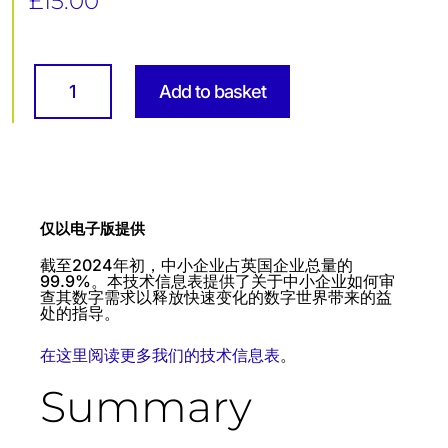
£
15.00
Digital
Transformation
Add to basket
for
SMEs:
Unlocking
the
Benefits
-
中
小
仅以电子版提供
企
业
的
截至2024年初，中小企业占英国企业总量的
数
99.9%。本技术信息表提供了关于中小企业如何审
字
查其数字需求以释放快速变化的数字世界带来的益
化
处的指导。
转
型：
在这里阅读更多我们的技术信息表
。
释
放
Summary
效
益
quantity